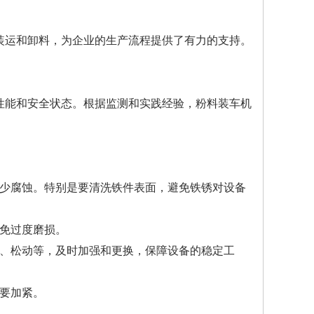
装运和卸料，为企业的生产流程提供了有力的支持。
性能和安全状态。根据监测和实践经验，粉料装车机
减少腐蚀。特别是要清洗铁件表面，避免铁锈对设备
避免过度磨损。
损、松动等，及时加强和更换，保障设备的稳定工
要加紧。