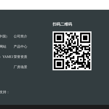
扫码二维码
中国）
公司简介
方网站
产品中心
YAMEI
荣誉资质
厂房场景
技术支持：