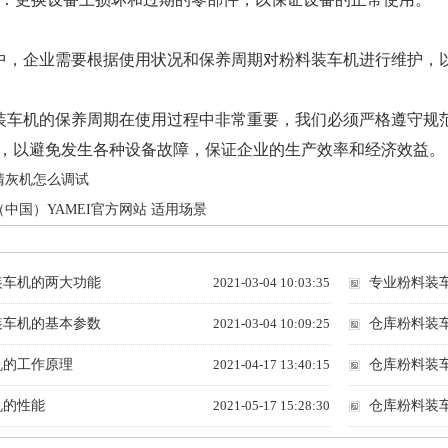
中，企业需要根据使用状况和保养周期对粉料装车机进行维护，
装车机的保养周期在使用过程中非常重要，我们必须严格遵守规
，以避免发生各种设备故障，保证企业的生产效率和经济效益。
清灰机怎么调试
中国）YAMEI官方网站 适用场景
装车机的两大功能
2021-03-04 10:03:35
专业粉料装
装车机的基本参数
2021-03-04 10:09:25
仓库粉料装
机的工作原理
2021-04-17 13:40:15
仓库粉料装
机的性能
2021-05-17 15:28:30
仓库粉料装