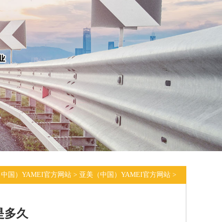
中国）YAMEI官方网站
>
亚美（中国）YAMEI官方网站
>
是多久