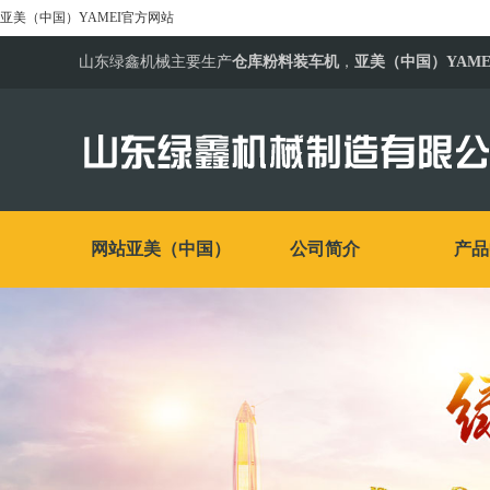
亚美（中国）YAMEI官方网站
山东绿鑫机械主要生产
仓库粉料装车机
，
亚美（中国）YAM
网站亚美（中国）
公司简介
产品
YAMEI官方网站