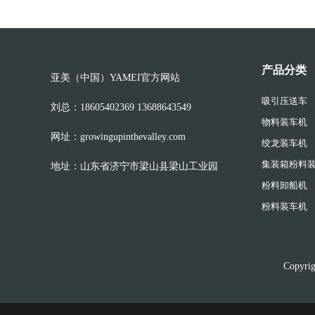
产品分类
亚美（中国）YAMEI官方网站
吸引压送车
刘总：18605402369 13688643549
物料装车机
网址：growingupinthevalley.com
绞龙装车机
集装箱粉料
地址：山东省济宁市梁山县梁山工业园
粉料卸船机
粉料装车机
Copyr