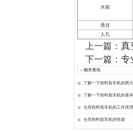
水箱
悬挂
人孔
真
上一篇：
专
下一篇：
相关资讯
了解一下粉料装车机的两
了解一下粉料装车机的基
仓库粉料装车机的工作原
仓库粉料装车机的性能