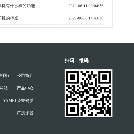
车机有什么样的功能
2021-06-11 09:04:56
车机的特点
2021-06-30 14:43:38
扫码二维码
中国）
公司简介
方网站
产品中心
YAMEI
荣誉资质
厂房场景