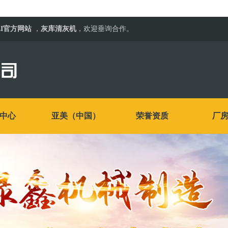
EI官方网站
，
灰库清灰机
，欢迎垂询合作。
中心
亚美（中国）
荣誉资质
厂
YAMEI官方网站