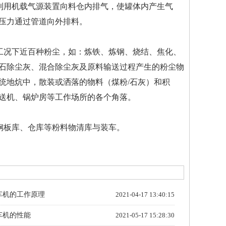
利用机载气源装置向料仓内排气，使罐体内产生气
压力通过管道向外排料。
工况下近百种粉尘，如：炼铁、炼钢、烧结、焦化、
石除尘灰、混合除尘灰及原料输送过程产生的粉尘物
统地炕中，散装或洒落的物料（煤粉/石灰）和积
送机、锅炉房等工作场所的各个角落。
钢板库、仓库等粉料物清库与装车。
车机的工作原理
2021-04-17 13:40:15
车机的性能
2021-05-17 15:28:30