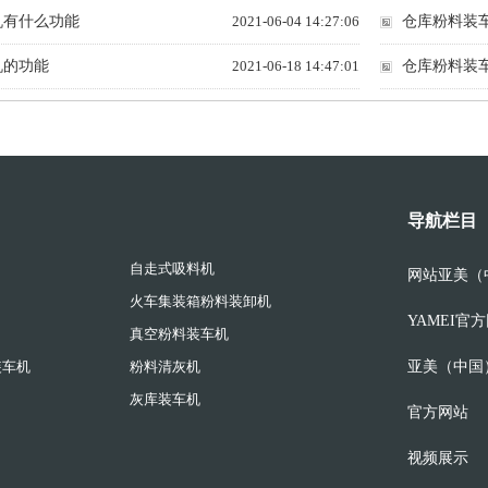
机有什么功能
2021-06-04 14:27:06
仓库粉料装
机的功能
2021-06-18 14:47:01
仓库粉料装
导航栏目
自走式吸料机
网站亚美（
火车集装箱粉料装卸机
YAMEI官
真空粉料装车机
装车机
粉料清灰机
亚美（中国）
灰库装车机
官方网站
视频展示