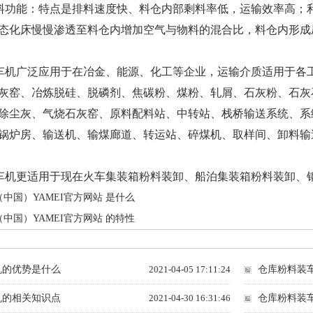
料功能：特点是排料速度快、料仓内部剩料率低，运输效率高；
态化床慢慢渗透至料仓内增加空气与物料的混合比，料仓内形成
车机广泛应用于在冶金、能源、化工等企业，运输介质适用于各
灰窑、冶炼脱硅、脱磷剂、焦碳粉、煤粉、轧屑、石灰粉、石灰
除尘灰、气烧石灰窑、原料配料站、中转站、栈桥输送系统、系
锅炉房、输送机、输煤廊道、转运站、碎煤机、取样间、卸料输
车机更适用于现在火车集装箱粉料装卸、船泊集装箱粉料装卸、
中国）YAMEI官方网站 是什么
中国）YAMEI官方网站 的特性
机的优势是什么
2021-04-05 17:11:24
仓库粉料装
机的相关知识点
2021-04-30 16:31:46
仓库粉料装