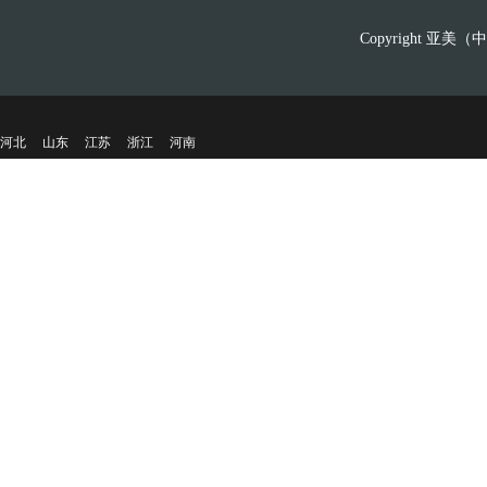
Copyright 亚美（
河北
山东
江苏
浙江
河南