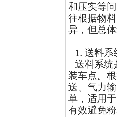
和压实等问
往根据物料
异，但总体
1. 送料
送料系统
装车点。根
送、气力输
单，适用于
有效避免粉