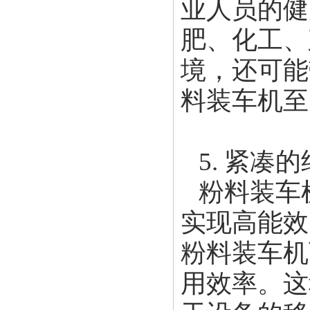
业人员的健
肥、化工、
境，还可能
料装车机至
5. 紧凑
粉料装车
实现高能效
粉料装车机
用效率。这