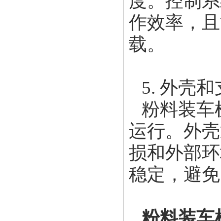
度。控制系
作效率，且
载。
5. 外壳
粉料装车
运行。外壳
损和外部环
稳定，避免
粉料装车