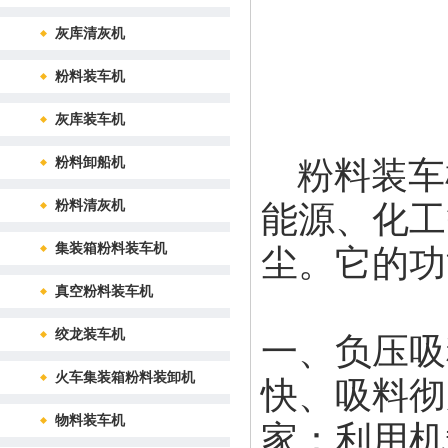
灰库清灰机
粉料装车机
灰库装车机
粉料卸船机
粉料装车
粉料清灰机
能源、化工
集装箱粉料装车机
尘。它的功
真空粉料装车机
绞龙装车机
一、负压吸
火车集装箱粉料装卸机
快、吸料彻
物料装车机
家：利用机