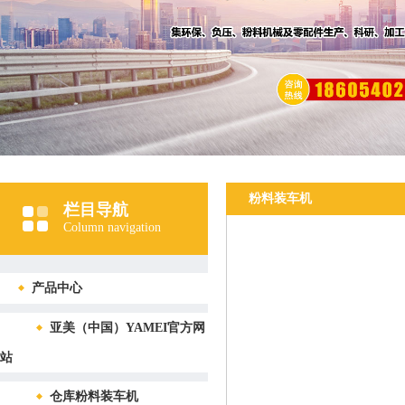
粉料装车机
栏目导航
Column navigation
产品中心
亚美（中国）YAMEI官方网
站
仓库粉料装车机