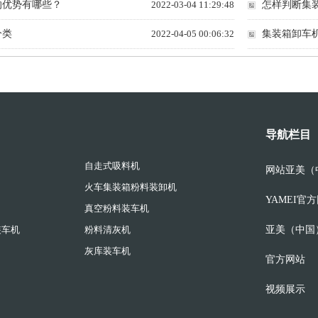
的优势有哪些？
2022-03-04 11:29:48
怎样判断集
分类
2022-04-05 00:06:32
集装箱卸车
导航栏目
自走式吸料机
网站亚美（
火车集装箱粉料装卸机
YAMEI官
真空粉料装车机
装车机
粉料清灰机
亚美（中国）
灰库装车机
官方网站
视频展示