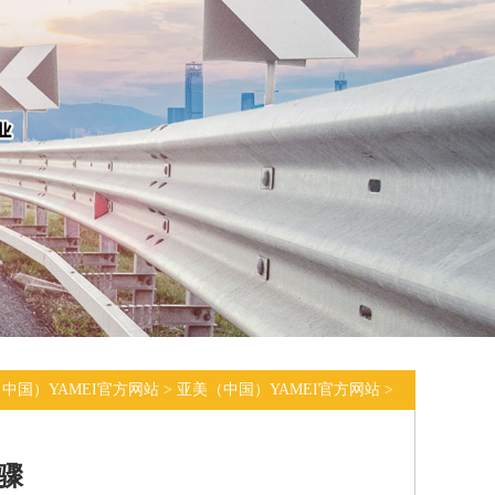
中国）YAMEI官方网站
>
亚美（中国）YAMEI官方网站
>
骤