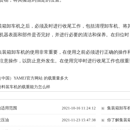
装箱卸车机之后，必须及时进行收尾工作，包括清理卸车机、将
机器表面和部件是否完好，并进行必要的清洁和保养。在归位时
集装箱卸车机的使用非常重要，在使用之前必须进行正确的操作
注意操作，以防止意外发生。在使用完毕时进行收尾工作也很重
（中国）YAMEI官方网站 的载重量多大
粉料装车机的载重能力怎么样
的适用范围
2021-10-16 11:24:12
集装箱卸车
液压油
2021-11-23 15:47:38
你了解集装