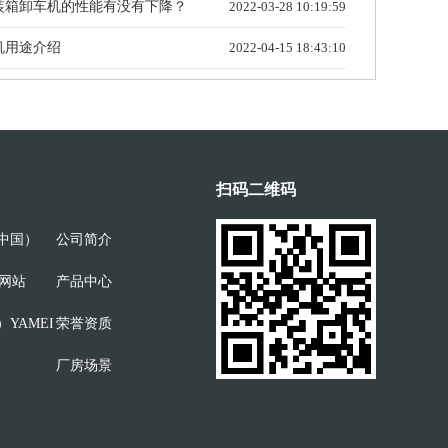
装箱卸车机的性能有没有下降？
2022-03-28 10:19:59
机用途介绍
2022-04-15 18:43:10
扫码二维码
中国）
公司简介
方网站
产品中心
YAMEI
荣誉资质
厂房场景