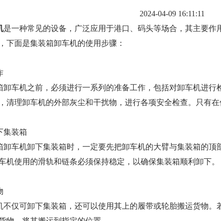
2024-04-09 16:11:11
机
是一种常见的设备，广泛应用于港口、码头等场合，其主要作
，下面是集装箱卸车机的使用步骤：
作
箱卸车机之前，必须进行一系列的准备工作，包括对卸车机进行
，清理卸车机的外部灰尘和干扰物，进行各项安全检查。只有在
下集装箱
箱卸车机卸下集装箱时，一定要先把卸车机的大臂与集装箱的顶
车机使用的滑轨和链条必须保持稳定，以确保集装箱顺利卸下。
物
机不仅可卸下集装箱，还可以使用其上的履带或轮胎搬运货物。
货物，将其搬运到指定的位置。