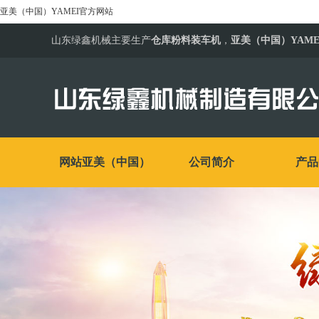
亚美（中国）YAMEI官方网站
山东绿鑫机械主要生产
仓库粉料装车机
，
亚美（中国）YAM
网站亚美（中国）
公司简介
产品
YAMEI官方网站