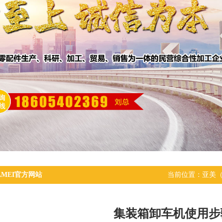
MEI官方网站
当前位置：
亚美（
集装箱卸车机使用步