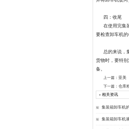
四：收尾
在使用完集
要检查卸车机的
总的来说，
货物时，要特别
备。
上一篇：
亚美
下一篇：
仓库
相关资讯
集装箱卸车机
集装箱卸车机