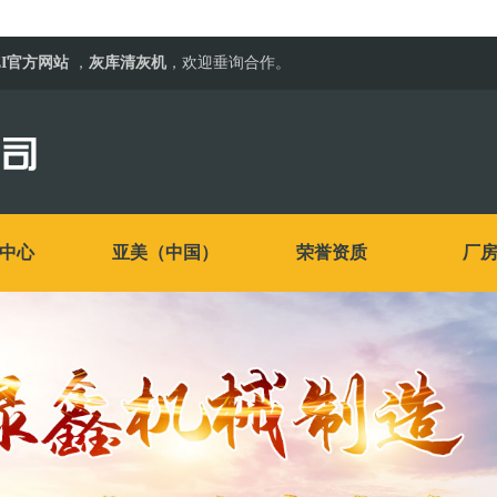
EI官方网站
，
灰库清灰机
，欢迎垂询合作。
中心
亚美（中国）
荣誉资质
厂
YAMEI官方网站