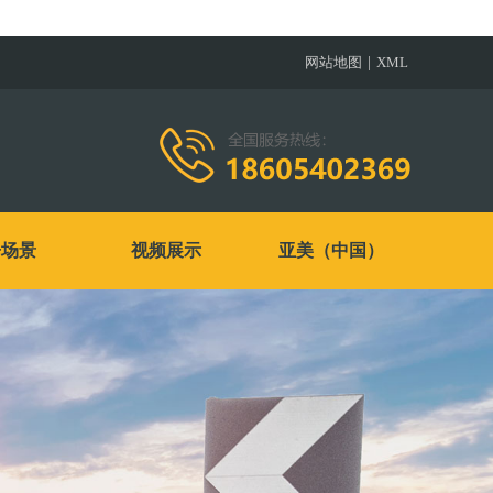
网站地图
|
XML
房场景
视频展示
亚美（中国）
YAMEI官方网站