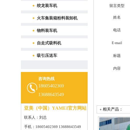
绞龙装车机
留言类型
姓名
火车集装箱粉料装卸机
电话
物料装车机
E-mail
自走式吸料机
吸引压送车
标题
内容
咨询热线
18605402369
13688643549
亚美（中国）YAMEI官方网站
相关产品：
联系人：刘总
手机：18605402369 13688643549