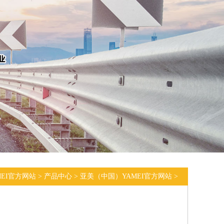
EI官方网站
>
产品中心
>
亚美（中国）YAMEI官方网站
>