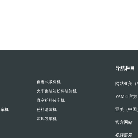
导航栏目
自走式吸料机
网站亚美（
火车集装箱粉料装卸机
YAMEI官
真空粉料装车机
装车机
粉料清灰机
亚美（中国）
灰库装车机
官方网站
视频展示