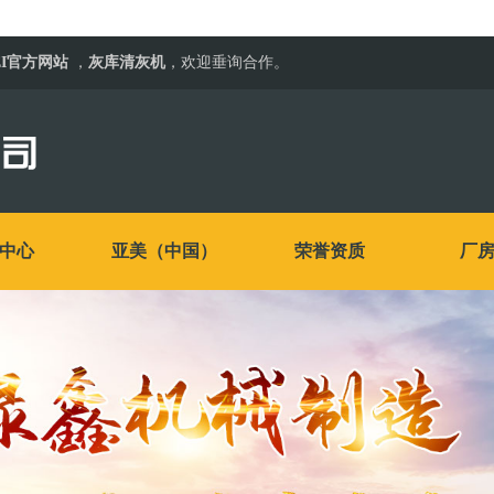
EI官方网站
，
灰库清灰机
，欢迎垂询合作。
中心
亚美（中国）
荣誉资质
厂
YAMEI官方网站