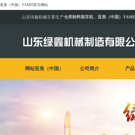
亚美（中国）YAMEI官方网站
山东绿鑫机械主要生产
仓库粉料装车机
，
亚美（中国）YAM
网站亚美（中国）
公司简介
产品
YAMEI官方网站