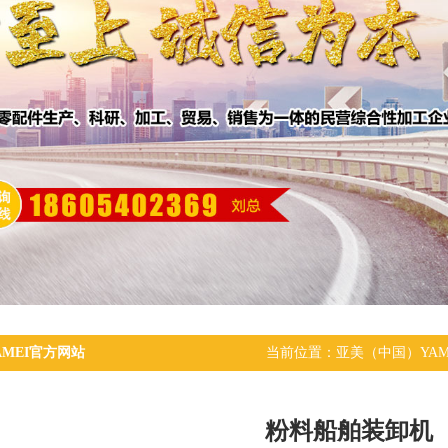
MEI官方网站
当前位置：
亚美（中国）YAM
粉料船舶装卸机