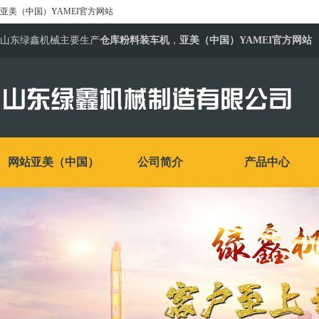
亚美（中国）YAMEI官方网站
山东绿鑫机械主要生产
仓库粉料装车机
，
亚美（中国）YAMEI官方网站
网站亚美（中国）
公司简介
产品中心
YAMEI官方网站