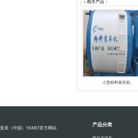
相关产品：
小型粉料装车机
产品分类
亚美（中国）YAMEI官方网站