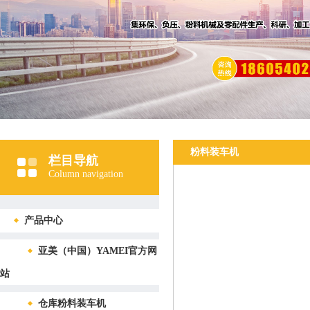
粉料装车机
栏目导航
Column navigation
产品中心
亚美（中国）YAMEI官方网
站
仓库粉料装车机