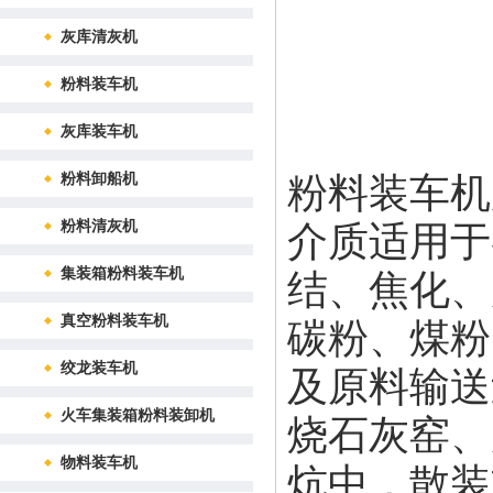
灰库清灰机
粉料装车机
灰库装车机
粉料卸船机
粉料装车机
粉料清灰机
介质适用于
集装箱粉料装车机
结、焦化、
真空粉料装车机
碳粉、煤粉
绞龙装车机
及原料输送
火车集装箱粉料装卸机
烧石灰窑、
物料装车机
炕中，散装