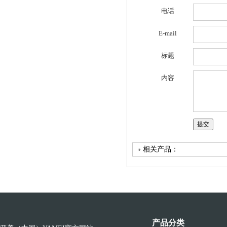
电话
E-mail
标题
内容
相关产品：
产品分类