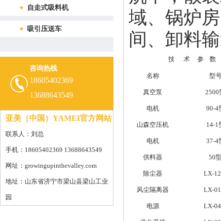
自走式吸料机
域、锅炉房
吸引压送车
间、卸料输
技 术 参 数
咨询热线
名称
型
18605402369
真空泵
250
13688643549
电机
90-4
亚美（中国）YAMEI官方网站
山森空压机
14-1
联系人：刘总
电机
37-4
手机：18605402369 13688643549
供料器
50
网址：growingupinthevalley.com
除尘器
LX-1
地址：山东省济宁市梁山县梁山工业
风尘隔离器
LX-0
园
电源
LX-0