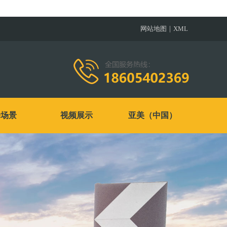
网站地图
|
XML
房场景
视频展示
亚美（中国）
YAMEI官方网站