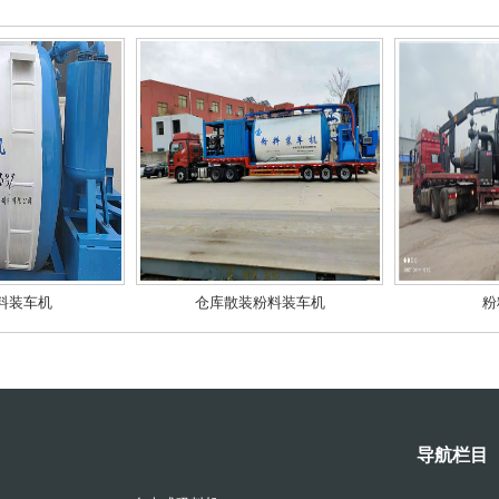
料装车机
仓库散装粉料装车机
粉
导航栏目