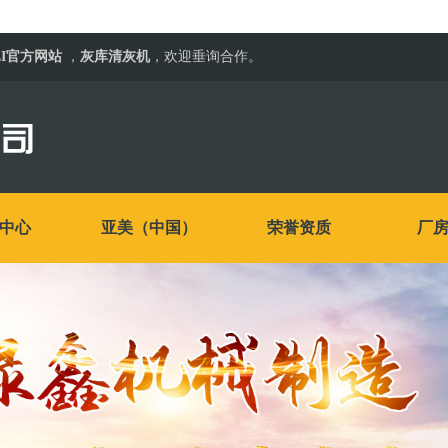
EI官方网站
，
灰库清灰机
，欢迎垂询合作。
中心
亚美（中国）
荣誉资质
厂
YAMEI官方网站