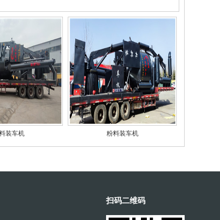
料装车机
粉料装车机
扫码二维码