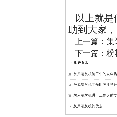
以上就是
助到大家，
集
上一篇：
粉
下一篇：
相关资讯
灰库清灰机施工中的安全
灰库清灰机工作时应注意
灰库清灰机进行工作之前
灰库清灰机的优点